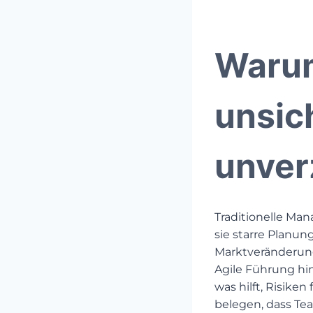
Warum
unsic
unver
Traditionelle Ma
sie starre Planun
Marktveränderung
Agile Führung hi
was hilft, Risike
belegen, dass Tea