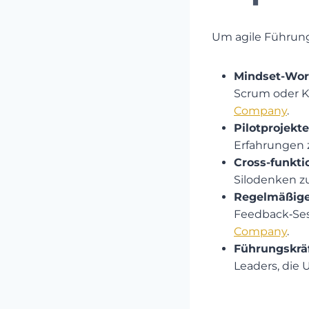
Um agile Führung
Mindset-Wor
Scrum oder K
Company
.
Pilotprojekte
Erfahrungen 
Cross-funkti
Silodenken z
Regelmäßige
Feedback‑Ses
Company
.
Führungskräf
Leaders, die 