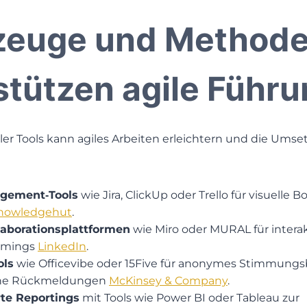
zeuge und Method
stützen agile Führ
aler Tools kann agiles Arbeiten erleichtern und die Ums
gement‑Tools
wie Jira, ClickUp oder Trello für visuelle 
owledgehut
.
llaborationsplattformen
wie Miro oder MURAL für intera
rmings​
LinkedIn
.
ols
wie Officevibe oder 15Five für anonymes Stimmungs
che Rückmeldungen​
McKinsey & Company
.
te Reportings
mit Tools wie Power BI oder Tableau zur