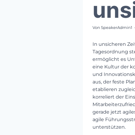
uns
Von
SpeakerAdmin1
In unsicheren Ze
Tagesordnung ste
ermöglicht es Un
eine Kultur der k
und Innovationsk
aus, der feste P
etablieren zuglei
korreliert der Ei
Mitarbeiterzufri
gerade jetzt agile
agile Führungsst
unterstützen.