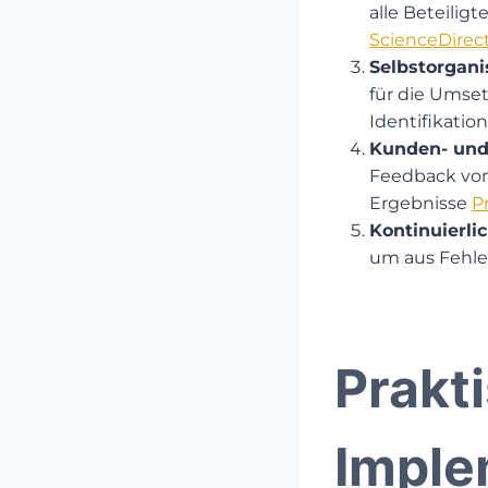
alle Beteili
ScienceDirec
Selbstorgan
für die Umset
Identifikation
Kunden- und 
Feedback vom
Ergebnisse​
P
Kontinuierli
um aus Fehler
Prakt
Imple