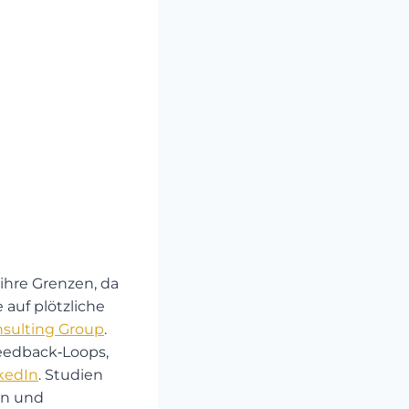
ihre Grenzen, da
 auf plötzliche
sulting Group
.
eedback‑Loops,
kedIn
. Studien
en und