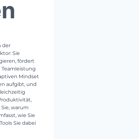
en
 der
tor: Sie
ieren, fördert
ie Teamleistung
daptiven Mindset
en aufgibt, und
leichzeitig
roduktivität,
 Sie, warum
mfasst, wie Sie
ools Sie dabei