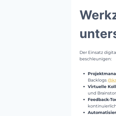
Werk
unter
Der Einsatz digit
beschleunigen:
Projektmana
Backlogs ​
@kn
Virtuelle Ko
und Brainsto
Feedback‑To
kontinuierli
Automatisier