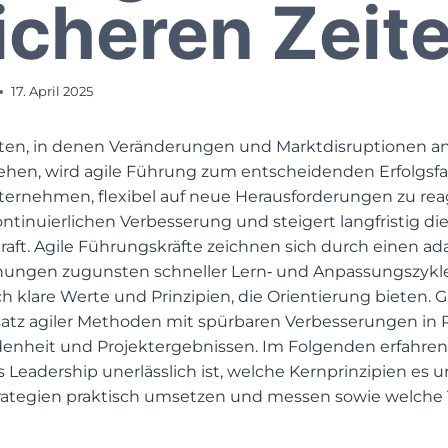
icheren Zeit
17. April 2025
iten, in denen Veränderungen und Marktdisruptionen an
hen, wird agile Führung zum entscheidenden Erfolgsfak
ternehmen, flexibel auf neue Herausforderungen zu reag
ontinuierlichen Verbesserung und steigert langfristig d
raft. Agile Führungskräfte zeichnen sich durch einen a
lanungen zugunsten schneller Lern‑ und Anpassungszykl
ch klare Werte und Prinzipien, die Orientierung bieten. G
nsatz agiler Methoden mit spürbaren Verbesserungen in P
edenheit und Projektergebnissen. Im Folgenden erfahren
s Leadership unerlässlich ist, welche Kernprinzipien es u
rategien praktisch umsetzen und messen sowie welche T