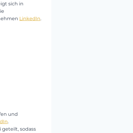
igt sich in
ie
nehmen ​
LinkedIn
.
fen und
dIn
.
geteilt, sodass