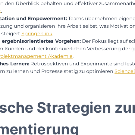
gten den Überblick behalten und effektiver zusammenarb
t
.
isation und Empowerment:
Teams übernehmen eigene
zung und organisieren ihre Arbeit selbst, was Motivatio
 steigert​
SpringerLink
.
ergebnisorientiertes Vorgehen:
Der Fokus liegt auf s
 Kunden und der kontinuierlichen Verbesserung der ge
rojektmanagement Akademie
.
ches Lernen:
Retrospektiven und Experimente sind feste
n zu lernen und Prozesse stetig zu optimieren​
Science
ische Strategien zu
mentierung