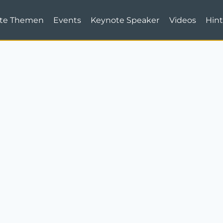
te Themen
Events
Keynote Speaker
Videos
Hint