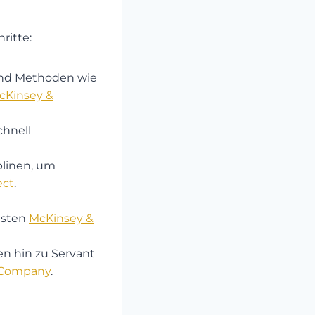
ritte:
und Methoden wie
cKinsey &
chnell
plinen, um
ect
.
sten​
McKinsey &
en hin zu Servant
 Company
.