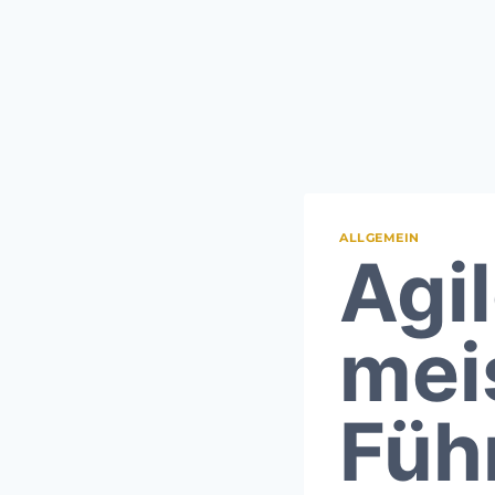
ALLGEMEIN
Agi
mei
Füh