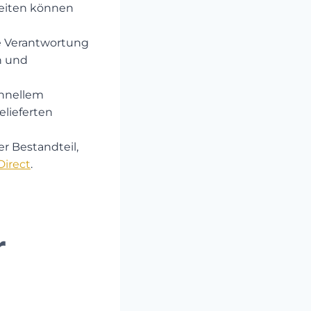
eiten können​
 Verantwortung
n und
chnellem
lieferten
r Bestandteil,
Direct
.
r