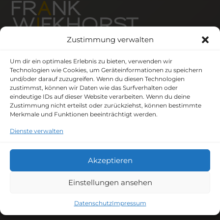
Zustimmung verwalten
Frank Wiekhorst ist ein visionärer Keynote
Um dir ein optimales Erlebnis zu bieten, verwenden wir
Speaker, der Führungskräfte inspiriert, ihr volles
Technologien wie Cookies, um Geräteinformationen zu speichern
Potenzial zu entfalten und nachhaltige
und/oder darauf zuzugreifen. Wenn du diesen Technologien
zustimmst, können wir Daten wie das Surfverhalten oder
Veränderungen in ihren Organisationen zu
eindeutige IDs auf dieser Website verarbeiten. Wenn du deine
bewirken.
Zustimmung nicht erteilst oder zurückziehst, können bestimmte
Merkmale und Funktionen beeinträchtigt werden.
Facebook
X
Instagram
LinkedIn
YouTube
Dienste verwalten
Akzeptieren
Navigation
Einstellungen ansehen
Keynote Themen
Datenschutz
Impressum
Events